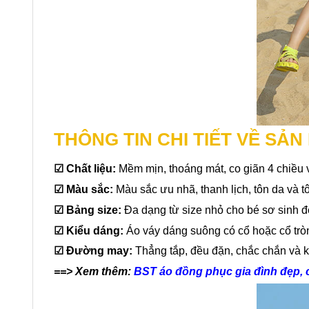
THÔNG TIN CHI TIẾT VỀ SẢ
☑
Chất liệu:
Mềm mịn, thoáng mát, co giãn 4 chiều v
☑ Màu sắc:
Màu sắc ưu nhã, thanh lịch, tôn da và 
☑
Bảng size:
Đa dạng từ size nhỏ cho bé sơ sinh 
☑
Kiểu dáng:
Áo váy dáng suông có cổ hoặc cổ tròn,
☑
Đường may:
Thẳng tắp, đều đặn, chắc chắn và 
==> Xem thêm:
BST áo đồng phục gia đình đẹp, c