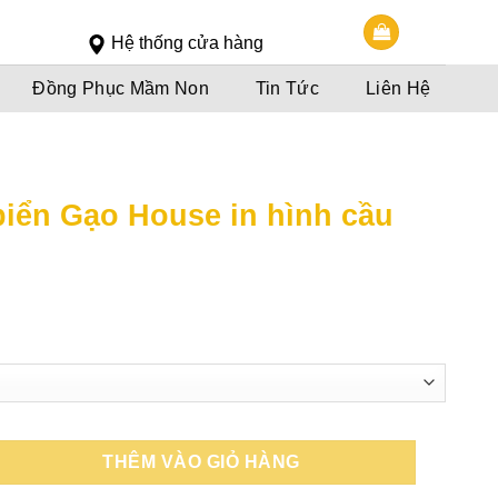
Slot 5000
Slot pulsa
Hệ thống cửa hàng
Đồng Phục Mầm Non
Tin Tức
Liên Hệ
 biển Gạo House in hình cầu
oảng
á:
0,000đ
n
0,000đ
THÊM VÀO GIỎ HÀNG