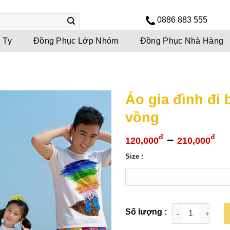
0886 883 555
 Ty
Đồng Phục Lớp Nhóm
Đồng Phục Nhà Hàng
Áo gia đình đi
vồng
Kh
–
đ
đ
120,000
210,000
gi
Size :
từ
12
đế
21