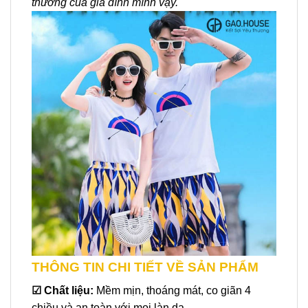
thương của gia đình mình vậy.
THÔNG TIN CHI TIẾT VỀ SẢN PHẨM
☑
Chất liệu:
Mềm mịn, thoáng mát, co giãn 4
chiều và an toàn với mọi làn da