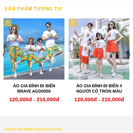
SẢN PHẨM TƯƠNG TỰ
ÁO GIA ĐÌNH ĐI BIỂN
ÁO GIA ĐÌNH ĐI BIỂN 4
BRAVE AGD0050
NGƯỜI CỔ TRÒN MÀU
TRẮNG
120,000
đ
210,000
đ
120,000
đ
210,000
đ
Khoảng
Kho
–
–
giá:
giá:
từ
từ
120,000đ
120,
XƯỞNG MAY ĐỒNG PHỤC GẠO HOUSE