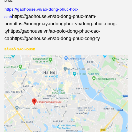
phuc
https://gaohouse.vn/ao-dong-phuc-hoc-
https://gaohouse.vn/ao-dong-phuc-mam-
sinh
non
https://xuongmayaodongphuc.vn/dong-phuc-cong-
ty
https://gaohouse.vn/ao-polo-dong-phuc-cao-
cap
https://gaohouse.vn/ao-dong-phuc-cong-ty
BẢN ĐỒ GẠO HOUSE