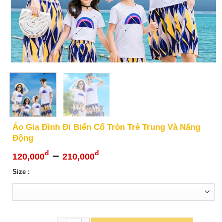
Áo Gia Đình Đi Biển Cổ Tròn Trẻ Trung Và Năng
Động
Khoảng
–
đ
đ
120,000
210,000
giá:
Size :
từ
120,000đ
đến
210,000đ