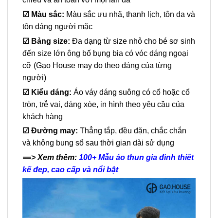
☑ Màu sắc:
Màu sắc ưu nhã, thanh lịch, tôn da và
tôn dáng người mặc
☑
Bảng size:
Đa dạng từ size nhỏ cho bé sơ sinh
đến size lớn ông bố bụng bia có vóc dáng ngoại
cỡ (Gạo House may đo theo dáng của từng
người)
☑
Kiểu dáng:
Áo váy dáng suông có cổ hoặc cổ
tròn, trễ vai, dáng xòe, in hình theo yêu cầu của
khách hàng
☑
Đường may:
Thẳng tắp, đều đặn, chắc chắn
và không bung sổ sau thời gian dài sử dụng
==> Xem thêm:
100+ Mẫu áo thun gia đình thiết
kế đep, cao cấp và nổi bật