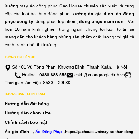
đến
đến
Xưởng may áo đồng phục Gạo House chuyên sản xuất và cung
210,000đ
210,
cấp các loại áo thun đồng phục:
xưởng áo gia đình
,
áo đồng
phục công ty
, đồng phục lớp nhóm,
đồng phục mầm non
…Với
hơn 10 năm kinh nghiệm trong ngành chúng tôi luôn tự tin sẽ
mang đến cho khách hàng những sản phẩm chất lượng với giá cả
cạnh tranh nhất thị trường.
THÔNG TIN LIÊN HỆ
Số 401 Vũ Tông Phan, Khương Đình, Thanh Xuân, Hà Nội
Hotline :
0886 883 555
cskh@xuongaogiadinh.vn
Thời gian làm việc: 8h30 – 20h30
HƯỚNG DẪN– CHÍNH SÁCH
Hướng dẫn đặt hàng
Hướng dẫn chọn size
Chính sách bảo mật
Áo gia đình
,
Áo Đồng Phục
,
https://gaohouse.vn/may-ao-thun-dong-