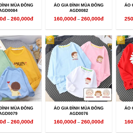
 ĐÌNH MÙA ĐÔNG
ÁO GIA ĐÌNH MÙA ĐÔNG
ÁO 
AGD0084
AGD0082
0
đ
260,000
đ
160,000
đ
260,000
đ
250
Khoảng
Khoảng
–
–
giá:
giá:
từ
từ
160,000đ
160,000đ
đến
đến
260,000đ
260,000đ
 ĐÌNH MÙA ĐÔNG
ÁO GIA ĐÌNH MÙA ĐÔNG
ÁO 
AGD0079
AGD0076
0
đ
260,000
đ
160,000
đ
260,000
đ
160
Khoảng
Khoảng
–
–
giá:
giá: