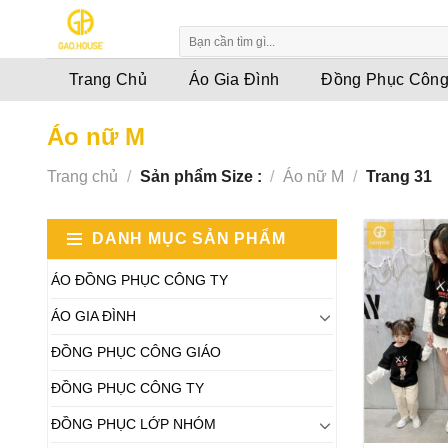
Skip
to
content
Trang Chủ
Áo Gia Đình
Đồng Phục Công
Áo nữ M
Trang chủ
/
Sản phẩm Size :
/
Áo nữ M
/
Trang 31
DANH MỤC SẢN PHẨM
ÁO ĐỒNG PHỤC CÔNG TY
ÁO GIA ĐÌNH
ĐỒNG PHỤC CÔNG GIÁO
ĐỒNG PHỤC CÔNG TY
ĐỒNG PHỤC LỚP NHÓM