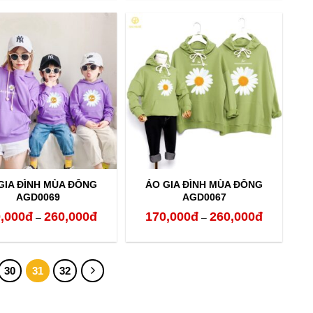
từ
từ
160,000đ
160,000đ
đến
đến
260,000đ
260,000đ
GIA ĐÌNH MÙA ĐÔNG
ÁO GIA ĐÌNH MÙA ĐÔNG
AGD0069
AGD0067
,000
đ
260,000
đ
170,000
đ
260,000
đ
Khoảng
Khoảng
–
–
giá:
giá:
từ
từ
30
31
32
170,000đ
170,000đ
đến
đến