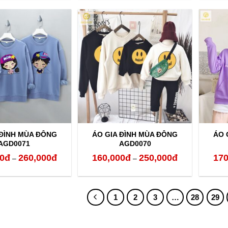
từ
từ
160,000đ
160,000đ
đến
đến
260,000đ
260,000đ
 ĐÌNH MÙA ĐÔNG
ÁO GIA ĐÌNH MÙA ĐÔNG
ÁO 
AGD0071
AGD0070
0
đ
260,000
đ
160,000
đ
250,000
đ
170
Khoảng
Khoảng
–
–
giá:
giá:
từ
từ
1
2
3
…
28
29
160,000đ
160,000đ
đến
đến