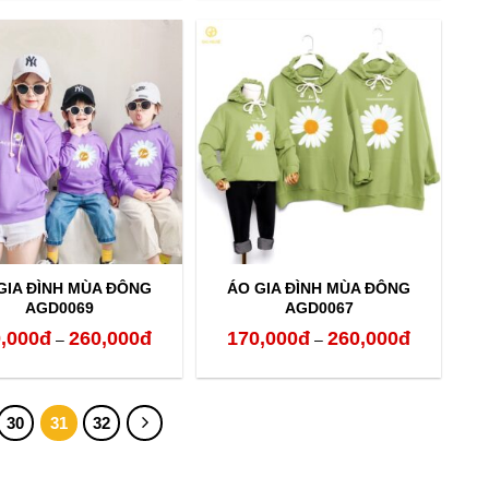
từ
từ
160,000đ
160,000đ
đến
đến
260,000đ
260,000đ
GIA ĐÌNH MÙA ĐÔNG
ÁO GIA ĐÌNH MÙA ĐÔNG
AGD0069
AGD0067
,000
đ
260,000
đ
170,000
đ
260,000
đ
Khoảng
Khoảng
–
–
giá:
giá:
từ
từ
30
31
32
170,000đ
170,000đ
đến
đến