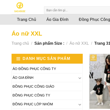
Skip
to
content
Trang Chủ
Áo Gia Đình
Đồng Phục Công
Áo nữ XXL
Trang chủ
/
Sản phẩm Size :
/
Áo nữ XXL
/
Trang 3
DANH MỤC SẢN PHẨM
ÁO ĐỒNG PHỤC CÔNG TY
ÁO GIA ĐÌNH
ĐỒNG PHỤC CÔNG GIÁO
ĐỒNG PHỤC CÔNG TY
ĐỒNG PHỤC LỚP NHÓM