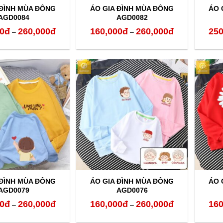
 ĐÌNH MÙA ĐÔNG
ÁO GIA ĐÌNH MÙA ĐÔNG
ÁO 
AGD0084
AGD0082
0
đ
260,000
đ
160,000
đ
260,000
đ
250
Khoảng
Khoảng
–
–
giá:
giá:
từ
từ
160,000đ
160,000đ
đến
đến
260,000đ
260,000đ
 ĐÌNH MÙA ĐÔNG
ÁO GIA ĐÌNH MÙA ĐÔNG
ÁO 
AGD0079
AGD0076
0
đ
260,000
đ
160,000
đ
260,000
đ
160
Khoảng
Khoảng
–
–
giá:
giá: