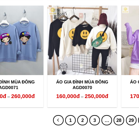
từ
từ
160,000đ
160,000đ
đến
đến
260,000đ
260,000đ
 ĐÌNH MÙA ĐÔNG
ÁO GIA ĐÌNH MÙA ĐÔNG
ÁO 
AGD0071
AGD0070
0
đ
260,000
đ
160,000
đ
250,000
đ
170
Khoảng
Khoảng
–
–
giá:
giá:
từ
từ
1
2
3
…
28
29
160,000đ
160,000đ
đến
đến