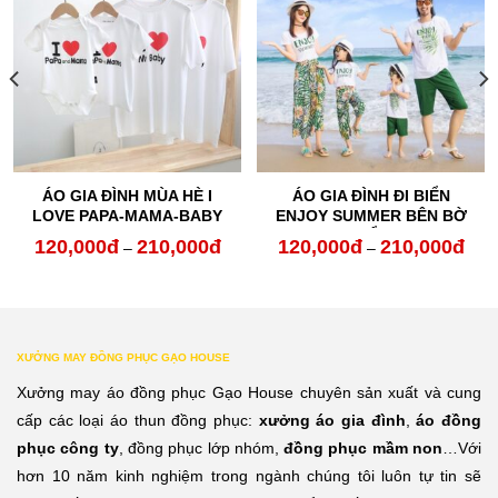
ÁO GIA ĐÌNH MÙA HÈ I
ÁO GIA ĐÌNH ĐI BIỂN
LOVE PAPA-MAMA-BABY
ENJOY SUMMER BÊN BỜ
BIỂN
120,000
đ
210,000
đ
120,000
đ
210,000
đ
oảng
Khoảng
Kho
–
–
:
giá:
giá:
từ
từ
0,000đ
120,000đ
120,
XƯỞNG MAY ĐỒNG PHỤC GẠO HOUSE
n
đến
đến
Xưởng may áo đồng phục Gạo House chuyên sản xuất và cung
0,000đ
210,000đ
210,
cấp các loại áo thun đồng phục:
xưởng áo gia đình
,
áo đồng
phục công ty
, đồng phục lớp nhóm,
đồng phục mầm non
…Với
hơn 10 năm kinh nghiệm trong ngành chúng tôi luôn tự tin sẽ