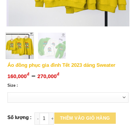
Áo đồng phục gia đình Tết 2023 dáng Sweater
Khoảng
–
đ
đ
160,000
270,000
giá:
Size :
từ
160,000đ
đến
270,000đ
THÊM VÀO GIỎ HÀNG