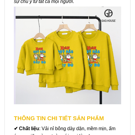
sự chú ý từ tất cả mọi người.
THÔNG TIN CHI TIẾT SẢN PHẨM
✔
Chất liệu
: Vải nỉ bông dày dặn, mềm mịn, ấm