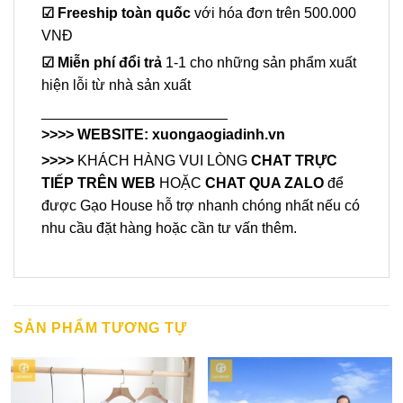
☑
Freeship toàn quốc
với hóa đơn trên 500.000
VNĐ
☑
Miễn phí đổi trả
1-1 cho những sản phẩm xuất
hiện lỗi từ nhà sản xuất
_______________________
>>>> WEBSITE:
xuongaogiadinh.vn
>>>>
KHÁCH HÀNG VUI LÒNG
CHAT TRỰC
TIẾP TRÊN WEB
HOẶC
CHAT QUA ZALO
để
được Gạo House hỗ trợ nhanh chóng nhất nếu có
nhu cầu đặt hàng hoặc cần tư vấn thêm.
SẢN PHẨM TƯƠNG TỰ