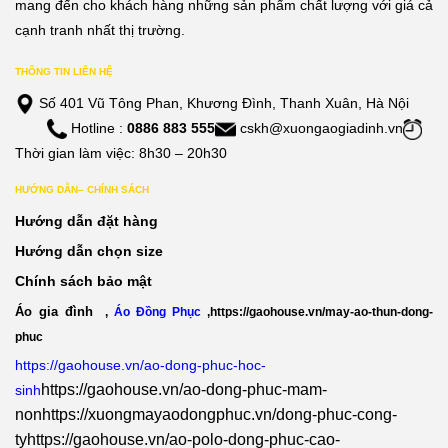
mang đến cho khách hàng những sản phẩm chất lượng với giá cả
cạnh tranh nhất thị trường.
THÔNG TIN LIÊN HỆ
Số 401 Vũ Tông Phan, Khương Đình, Thanh Xuân, Hà Nội
Hotline :
0886 883 555
cskh@xuongaogiadinh.vn
Thời gian làm việc: 8h30 – 20h30
HƯỚNG DẪN– CHÍNH SÁCH
Hướng dẫn đặt hàng
Hướng dẫn chọn size
Chính sách bảo mật
Áo gia đình
,
Áo Đồng Phục
,
https://gaohouse.vn/may-ao-thun-dong-
phuc
https://gaohouse.vn/ao-dong-phuc-hoc-
https://gaohouse.vn/ao-dong-phuc-mam-
sinh
non
https://xuongmayaodongphuc.vn/dong-phuc-cong-
ty
https://gaohouse.vn/ao-polo-dong-phuc-cao-