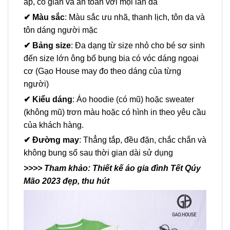
áp, co giãn và an toàn với mọi làn da
✔
Màu sắc
: Màu sắc ưu nhã, thanh lịch, tôn da và
tôn dáng người mặc
✔
Bảng size
: Đa dạng từ size nhỏ cho bé sơ sinh
đến size lớn ông bố bụng bia có vóc dáng ngoại
cơ (Gạo House may đo theo dáng của từng
người)
✔
Kiểu dáng
: Áo hoodie (có mũ) hoặc sweater
(không mũ) trơn màu hoặc có hình in theo yêu cầu
của khách hàng.
✔
Đường may
: Thẳng tắp, đều đặn, chắc chắn và
không bung sổ sau thời gian dài sử dụng
>>>> Tham khảo:
Thiết kế áo gia đình Tết Qúy
Mão 2023 đẹp, thu hút