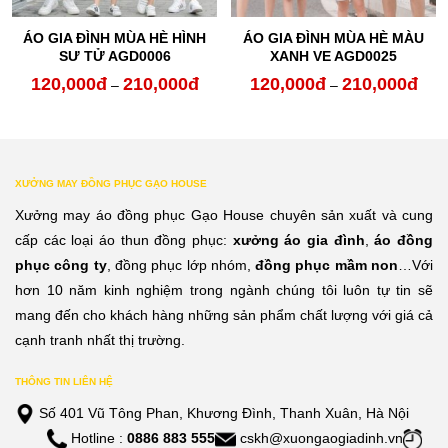
ÁO GIA ĐÌNH MÙA HÈ HÌNH
ÁO GIA ĐÌNH MÙA HÈ MÀU
SƯ TỬ AGD0006
XANH VE AGD0025
120,000
đ
210,000
đ
120,000
đ
210,000
đ
Khoảng
Kho
–
–
giá:
giá:
từ
từ
120,000đ
120,
XƯỞNG MAY ĐỒNG PHỤC GẠO HOUSE
đến
đến
Xưởng may áo đồng phục Gạo House chuyên sản xuất và cung
210,000đ
210,
cấp các loại áo thun đồng phục:
xưởng áo gia đình
,
áo đồng
phục công ty
, đồng phục lớp nhóm,
đồng phục mầm non
…Với
hơn 10 năm kinh nghiệm trong ngành chúng tôi luôn tự tin sẽ
mang đến cho khách hàng những sản phẩm chất lượng với giá cả
cạnh tranh nhất thị trường.
THÔNG TIN LIÊN HỆ
Số 401 Vũ Tông Phan, Khương Đình, Thanh Xuân, Hà Nội
Hotline :
0886 883 555
cskh@xuongaogiadinh.vn