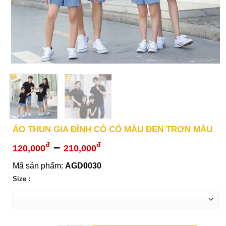
ÁO THUN GIA ĐÌNH CÓ CỔ MÀU ĐEN TRƠN MÀU
Khoảng
–
đ
đ
120,000
210,000
giá:
Mã sản phẩm:
AGD0030
từ
Size :
120,000đ
đến
210,000đ