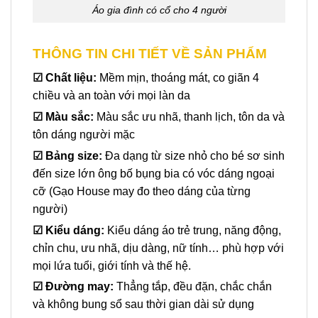
Áo gia đình có cổ cho 4 người
THÔNG TIN CHI TIẾT VỀ SẢN PHẨM
☑
Chất liệu:
Mềm mịn, thoáng mát, co giãn 4
chiều và an toàn với mọi làn da
☑ Màu sắc:
Màu sắc ưu nhã, thanh lịch, tôn da và
tôn dáng người mặc
☑
Bảng size:
Đa dạng từ size nhỏ cho bé sơ sinh
đến size lớn ông bố bụng bia có vóc dáng ngoại
cỡ (Gạo House may đo theo dáng của từng
người)
☑
Kiểu dáng:
Kiểu dáng áo trẻ trung, năng động,
chỉn chu, ưu nhã, dịu dàng, nữ tính… phù hợp với
mọi lứa tuổi, giới tính và thế hệ.
☑
Đường may:
Thẳng tắp, đều đặn, chắc chắn
và không bung sổ sau thời gian dài sử dụng