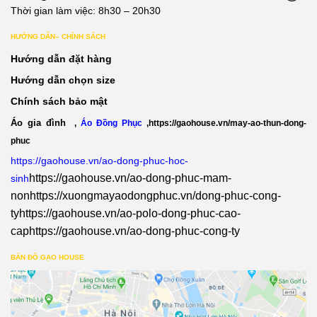
Thời gian làm việc: 8h30 – 20h30
HƯỚNG DẪN– CHÍNH SÁCH
Hướng dẫn đặt hàng
Hướng dẫn chọn size
Chính sách bảo mật
Áo gia đình
,
Áo Đồng Phục
,
https://gaohouse.vn/may-ao-thun-dong-
phuc
https://gaohouse.vn/ao-dong-phuc-hoc-
https://gaohouse.vn/ao-dong-phuc-mam-
sinh
non
https://xuongmayaodongphuc.vn/dong-phuc-cong-
ty
https://gaohouse.vn/ao-polo-dong-phuc-cao-
cap
https://gaohouse.vn/ao-dong-phuc-cong-ty
BẢN ĐỒ GẠO HOUSE