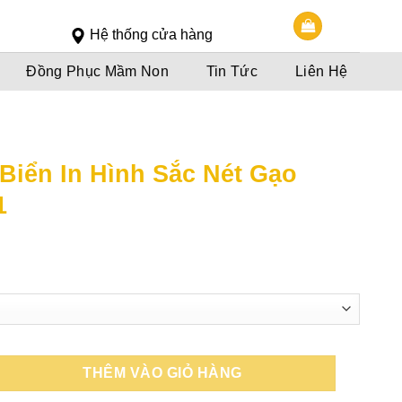
Slot 5000
Slot pulsa
Hệ thống cửa hàng
Đồng Phục Mầm Non
Tin Tức
Liên Hệ
 Biển In Hình Sắc Nét Gạo
1
oảng
á:
0,000đ
n
0,000đ
THÊM VÀO GIỎ HÀNG