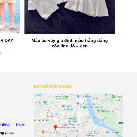
FRIDAY
Mẫu áo váy gia đình màu trắng dáng
xòe line đỏ – đen
đ
Khoảng
giá:
từ
120,000đ
BẢN ĐỒ GẠO HOUSE
đến
210,000đ
Đồng Phục
ong-phuc