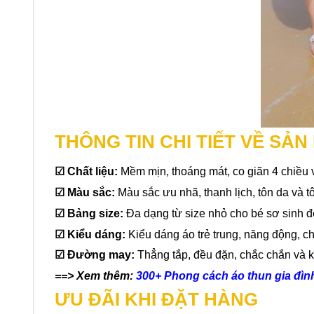
THÔNG TIN CHI TIẾT VỀ SẢ
☑
Chất liệu:
Mềm mịn, thoáng mát, co giãn 4 chiều v
☑ Màu sắc:
Màu sắc ưu nhã, thanh lịch, tôn da và 
☑
Bảng size:
Đa dạng từ size nhỏ cho bé sơ sinh 
☑
Kiểu dáng:
Kiểu dáng áo trẻ trung, năng động, chỉ
☑
Đường may:
Thẳng tắp, đều đặn, chắc chắn và 
==> Xem thêm:
300+ Phong cách áo thun gia đình
ƯU ĐÃI KHI ĐẶT HÀNG