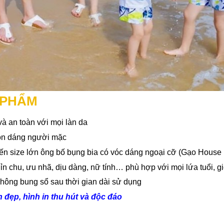
N PHẨM
à an toàn với mọi làn da
tôn dáng người mặc
đến size lớn ông bố bụng bia có vóc dáng ngoại cỡ (Gạo House
n chu, ưu nhã, dịu dàng, nữ tính… phù hợp với mọi lứa tuổi, giớ
không bung sổ sau thời gian dài sử dụng
 đẹp, hình in thu hút và độc đáo