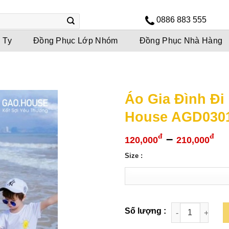
0886 883 555
 Ty
Đồng Phục Lớp Nhóm
Đồng Phục Nhà Hàng
Áo Gia Đình Đi
House AGD030
Kh
–
đ
đ
120,000
210,000
gi
Size :
từ
12
đế
21