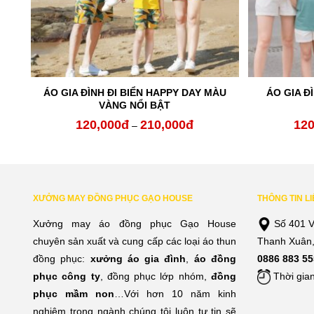
ÁO GIA ĐÌNH ĐI BIỂN HAPPY DAY MÀU
ÁO GIA Đ
OVE
VÀNG NỔI BẬT
120,000
đ
210,000
đ
120
ng
Khoảng
–
giá:
từ
000đ
120,000đ
XƯỞNG MAY ĐỒNG PHỤC GẠO HOUSE
THÔNG TIN L
đến
Xưởng may áo đồng phục Gạo House
Số 401 V
000đ
210,000đ
chuyên sản xuất và cung cấp các loại áo thun
Thanh Xuân,
đồng phục:
xưởng áo gia đình
,
áo đồng
0886 883 55
phục công ty
, đồng phục lớp nhóm,
đồng
Thời gian
phục mầm non
…Với hơn 10 năm kinh
nghiệm trong ngành chúng tôi luôn tự tin sẽ