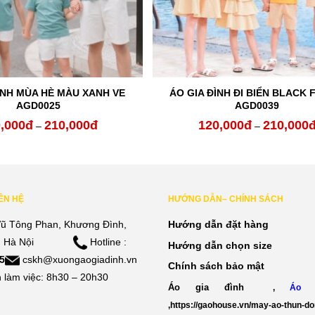
ÌNH MÙA HÈ MÀU XANH VE
ÁO GIA ĐÌNH ĐI BIỂN BLACK 
AGD0025
AGD0039
,000
đ
210,000
đ
120,000
đ
210,000
Khoảng
–
–
giá:
từ
120,000đ
IÊN HỆ
HƯỚNG DẪN– CHÍNH SÁCH
đến
ũ Tông Phan, Khương Đình,
Hướng dẫn đặt hàng
210,000đ
 Hà Nội
Hotline :
Hướng dẫn chọn size
5
cskh@xuongaogiadinh.vn
Chính sách bảo mật
 làm việc: 8h30 – 20h30
Áo gia đình
,
Áo 
,
https://gaohouse.vn/may-ao-thun-d