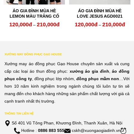
ÁO GIA ĐÌNH MÙA HÈ
ÁO GIA ĐÌNH MÙA HÈ
LEMON MÀU TRẮNG CỔ
LOVE JESUS AGD0021
TRÒN
120,000
đ
210,000
đ
120,000
đ
210,000
đ
oảng
Khoảng
Kho
–
–
:
giá:
giá:
từ
từ
0,000đ
120,000đ
120,
XƯỞNG MAY ĐỒNG PHỤC GẠO HOUSE
n
đến
đến
Xưởng may áo đồng phục Gạo House chuyên sản xuất và cung
0,000đ
210,000đ
210,
cấp các loại áo thun đồng phục:
xưởng áo gia đình
,
áo đồng
phục công ty
, đồng phục lớp nhóm,
đồng phục mầm non
…Với
hơn 10 năm kinh nghiệm trong ngành chúng tôi luôn tự tin sẽ
mang đến cho khách hàng những sản phẩm chất lượng với giá cả
cạnh tranh nhất thị trường.
THÔNG TIN LIÊN HỆ
Số 401 Vũ Tông Phan, Khương Đình, Thanh Xuân, Hà Nội
Hotline :
0886 883 555
cskh@xuongaogiadinh.vn