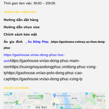
Thời gian làm việc: 8h30 – 20h30
HƯỚNG DẪN– CHÍNH SÁCH
Hướng dẫn đặt hàng
Hướng dẫn chọn size
Chính sách bảo mật
Áo gia đình
,
Áo Đồng Phục
,
https://gaohouse.vn/may-ao-thun-dong-
phuc
https://gaohouse.vn/ao-dong-phuc-hoc-
https://gaohouse.vn/ao-dong-phuc-mam-
sinh
non
https://xuongmayaodongphuc.vn/dong-phuc-cong-
ty
https://gaohouse.vn/ao-polo-dong-phuc-cao-
cap
https://gaohouse.vn/ao-dong-phuc-cong-ty
BẢN ĐỒ GẠO HOUSE