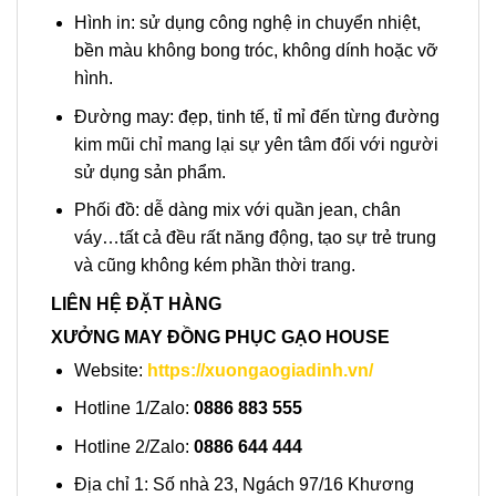
Hình in: sử dụng công nghệ in chuyển nhiệt,
bền màu không bong tróc, không dính hoặc vỡ
hình.
Đường may: đẹp, tinh tế, tỉ mỉ đến từng đường
kim mũi chỉ mang lại sự yên tâm đối với người
sử dụng sản phẩm.
Phối đồ: dễ dàng mix với quần jean, chân
váy…tất cả đều rất năng động, tạo sự trẻ trung
và cũng không kém phần thời trang.
LIÊN HỆ ĐẶT HÀNG
XƯỞNG MAY ĐỒNG PHỤC GẠO HOUSE
Website:
https://xuongaogiadinh.vn/
Hotline 1/Zalo:
0886 883 555
Hotline 2/Zalo:
0886 644 444
Địa chỉ 1: Số nhà 23, Ngách 97/16 Khương