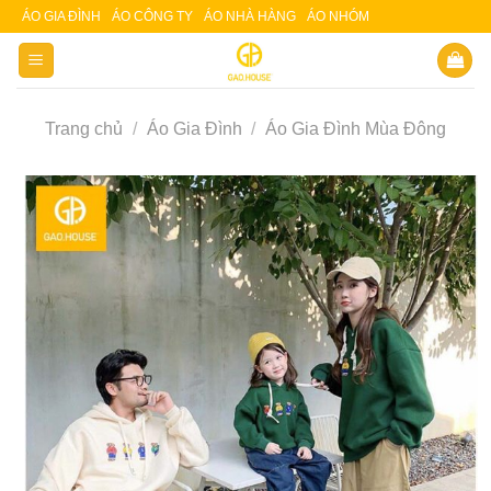
Skip
ÁO GIA ĐÌNH
ÁO CÔNG TY
ÁO NHÀ HÀNG
ÁO NHÓM
Slot 5000
Slot pulsa
to
content
Trang chủ
/
Áo Gia Đình
/
Áo Gia Đình Mùa Đông