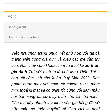
Mô tả
Đánh giá (0)
Hướng dẫn mua hàng
Việc lựa chọn trang phục Tết phù hợp với tất cả
thành viên trong gia đình là điều các mẹ cần ưu
tiên. Năm nay Gạo House mới ra thiết kế
áo thun
gia đình Tết
với hình in là chú Mèo Thần Tài –
con vật cầm tinh cho Xuân Quý Mão 2023. Sản
phẩm được may với chất vải cotton 100% mềm
mịn, thoáng mát và co giãn tốt, cùng với gam màu
nổi bật mang lại sự may mắn cho cả nhà mình.
Các mẹ hãy nhanh tay thêm vào giỏ hàng để sở
hữu mẫu áo “độc quyền” tại Gạo House nhé!