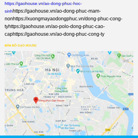
https://gaohouse.vn/ao-dong-phuc-hoc-
https://gaohouse.vn/ao-dong-phuc-mam-
sinh
non
https://xuongmayaodongphuc.vn/dong-phuc-cong-
ty
https://gaohouse.vn/ao-polo-dong-phuc-cao-
cap
https://gaohouse.vn/ao-dong-phuc-cong-ty
BẢN ĐỒ GẠO HOUSE