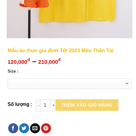
Mẫu áo thun gia đình Tết 2023 Mèo Thần Tài
Khoảng
–
đ
đ
120,000
210,000
giá:
Size :
từ
120,000đ
đến
210,000đ
THÊM VÀO GIỎ HÀNG