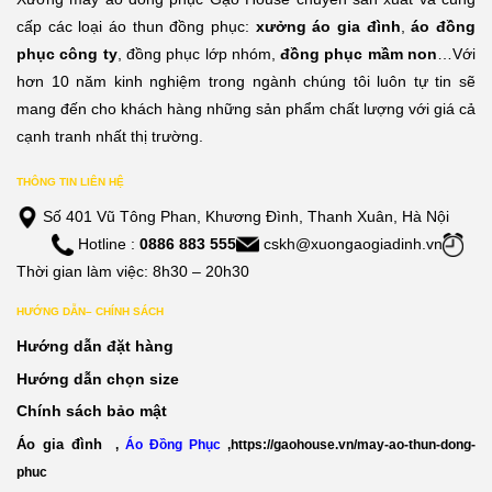
0,000đ
210,000đ
210,
cấp các loại áo thun đồng phục:
xưởng áo gia đình
,
áo đồng
phục công ty
, đồng phục lớp nhóm,
đồng phục mầm non
…Với
hơn 10 năm kinh nghiệm trong ngành chúng tôi luôn tự tin sẽ
mang đến cho khách hàng những sản phẩm chất lượng với giá cả
cạnh tranh nhất thị trường.
THÔNG TIN LIÊN HỆ
Số 401 Vũ Tông Phan, Khương Đình, Thanh Xuân, Hà Nội
Hotline :
0886 883 555
cskh@xuongaogiadinh.vn
Thời gian làm việc: 8h30 – 20h30
HƯỚNG DẪN– CHÍNH SÁCH
Hướng dẫn đặt hàng
Hướng dẫn chọn size
Chính sách bảo mật
Áo gia đình
,
Áo Đồng Phục
,
https://gaohouse.vn/may-ao-thun-dong-
phuc