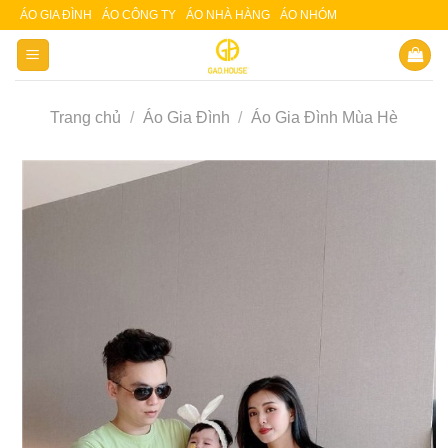
Skip
ÁO GIA ĐÌNH
ÁO CÔNG TY
ÁO NHÀ HÀNG
ÁO NHÓM
Slot 5000
Slot pulsa
to
content
Trang chủ
/
Áo Gia Đình
/
Áo Gia Đình Mùa Hè