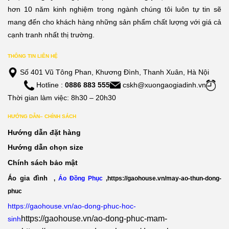
hơn 10 năm kinh nghiệm trong ngành chúng tôi luôn tự tin sẽ
mang đến cho khách hàng những sản phẩm chất lượng với giá cả
cạnh tranh nhất thị trường.
THÔNG TIN LIÊN HỆ
Số 401 Vũ Tông Phan, Khương Đình, Thanh Xuân, Hà Nội
Hotline :
0886 883 555
cskh@xuongaogiadinh.vn
Thời gian làm việc: 8h30 – 20h30
HƯỚNG DẪN– CHÍNH SÁCH
Hướng dẫn đặt hàng
Hướng dẫn chọn size
Chính sách bảo mật
Áo gia đình
,
Áo Đồng Phục
,
https://gaohouse.vn/may-ao-thun-dong-
phuc
https://gaohouse.vn/ao-dong-phuc-hoc-
https://gaohouse.vn/ao-dong-phuc-mam-
sinh