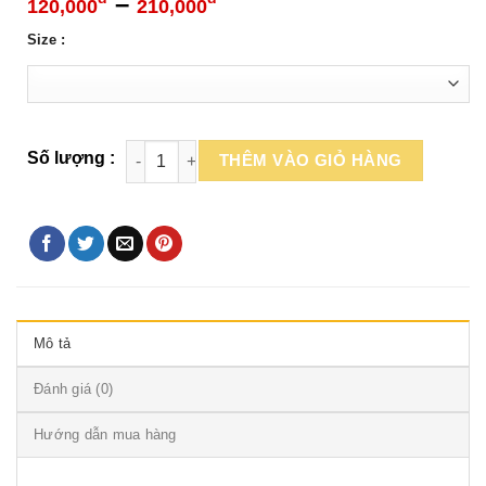
Khoảng
–
120,000
210,000
giá:
Size :
từ
120,000đ
đến
210,000đ
THÊM VÀO GIỎ HÀNG
Mô tả
Đánh giá (0)
Hướng dẫn mua hàng