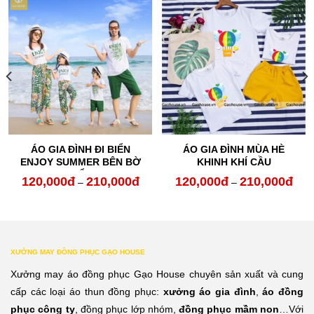
ÁO GIA ĐÌNH ĐI BIỂN
ÁO GIA ĐÌNH MÙA HÈ
ENJOY SUMMER BÊN BỜ
KHINH KHÍ CẦU
BIỂN
120,000
đ
210,000
đ
120,000
đ
210,000
đ
oảng
Khoảng
Kho
–
–
:
giá:
giá:
từ
từ
0,000đ
120,000đ
120,
XƯỞNG MAY ĐỒNG PHỤC GẠO HOUSE
n
đến
đến
Xưởng may áo đồng phục Gạo House chuyên sản xuất và cung
0,000đ
210,000đ
210,
cấp các loại áo thun đồng phục:
xưởng áo gia đình
,
áo đồng
phục công ty
, đồng phục lớp nhóm,
đồng phục mầm non
…Với